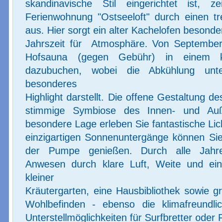
skandinavische Stil eingerichtet ist, z
Ferienwohnung "Ostseeloft" durch einen tren
aus. Hier sorgt ein alter Kachelofen besonder
Jahrszeit für  Atmosphäre. Von September 
Hofsauna (gegen Gebühr) in einem kle
dazubuchen, wobei die Abkühlung un
besonderes

Highlight darstellt. Die offene Gestaltung d
stimmige Symbiose des Innen- und Auße
besondere Lage erleben Sie fantastische Lich
einzigartigen Sonnenuntergänge können Sie
der Pumpe genießen. Durch alle Jahres
Anwesen durch klare Luft, Weite und ein
kleiner

Kräutergarten, eine Hausbibliothek sowie gr
Wohlbefinden - ebenso die klimafreundli
Unterstellmöglichkeiten für Surfbretter oder 