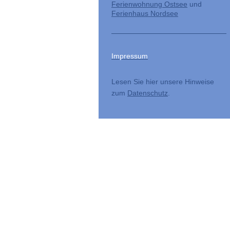
Ferienwohnung Ostsee
und
Ferienhaus Nordsee
Impressum
Lesen Sie hier unsere Hinweise
zum
Datenschutz
.