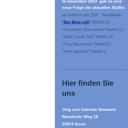
Im Dezember 2023
,
gab es eine
neue Folge der aktuellen Staffel.
ab sofort in der ZDF - Mediathek
"Der Berg ruft"
Staffel 20,
"Feindliche Übernahme"Staffel 12,
"Stadt. Land ,Tod" Staffel 19,
"Frau Neumann!" Staffel 5,
"Vater gesucht" Staffel 2
Hier finden Sie
uns
Jörg und Gabriele Seemann
Niendorfer Weg 18
23974 Stove