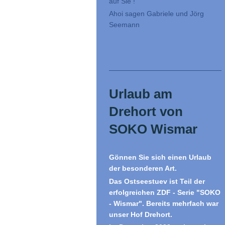
auf Sie !
Ahoi sagen Gabriele und Jörg
Seemann
Urlaub am
Drehort von
SOKO Wismar
Gönnen Sie sich einen Urlaub
der besonderen Art.
Das Ostseestuev ist Teil der
erfolgreichen ZDF - Serie "SOKO
- Wismar". Bereits mehrfach war
unser Hof Drehort.